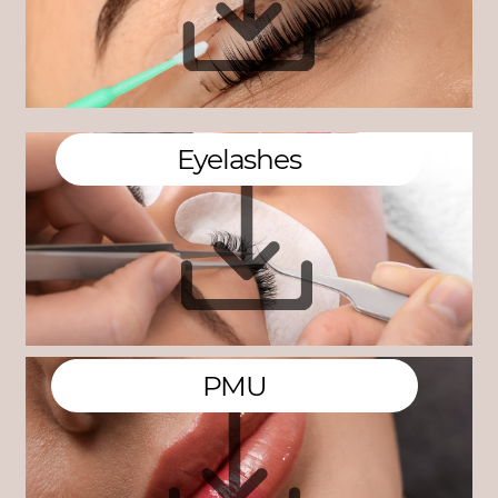
Ey​elashes
PM​U